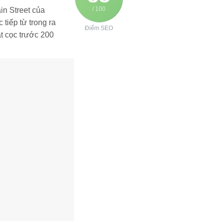
/ 100
in Street của
tiếp từ trong ra
Điểm SEO
t cọc trước 200