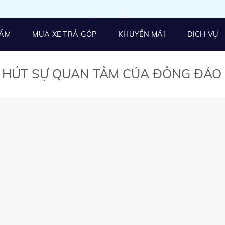
HẨM
MUA XE TRẢ GÓP
KHUYẾN MÃI
DỊCH VỤ
U HÚT SỰ QUAN TÂM CỦA ĐÔNG ĐẢO 