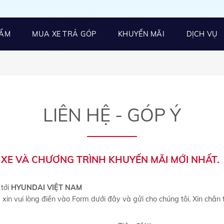
HẨM
MUA XE TRẢ GÓP
KHUYẾN MÃI
DỊCH VỤ
LIÊN HỆ - GÓP Ý
 XE VÀ CHƯƠNG TRÌNH KHUYẾN MÃI MỚI NHẤT.
 tới
HYUNDAI VIỆT NAM
xin vui lòng điền vào Form dưới đây và gửi cho chúng tôi. Xin chân