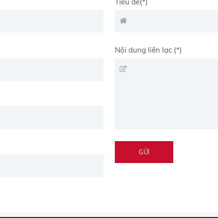
Tiêu đề(*)
Nội dung liên lạc (*)