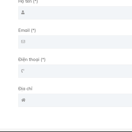
Họ tên (*)
Email (*)
Điện thoại (*)
Địa chỉ