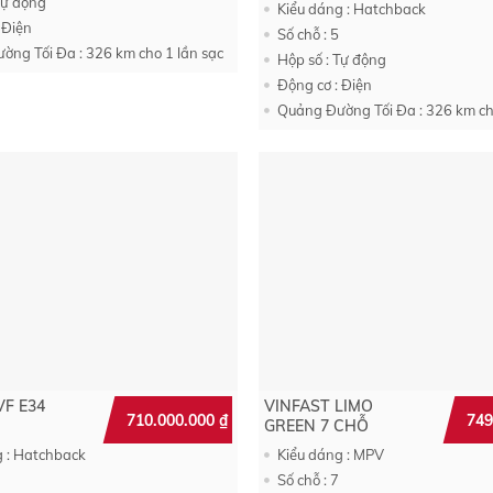
Tự động
Kiểu dáng : Hatchback
 Điện
Số chỗ : 5
ờng Tối Đa : 326 km cho 1 lần sạc
Hộp số : Tự động
Động cơ : Điện
Quảng Đường Tối Đa : 326 km ch
VF E34
VINFAST LIMO
710.000.000
₫
749
GREEN 7 CHỖ
g : Hatchback
Kiểu dáng : MPV
Số chỗ : 7