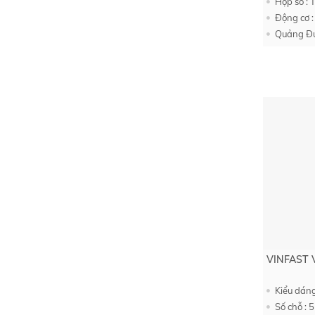
Hộp số : 
Động cơ :
Quảng Đư
VINFAST 
Kiểu dán
Số chỗ : 5