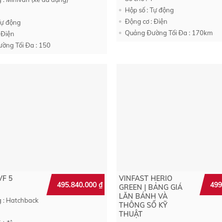
285.000.000 ₫.
267.900.000 ₫.
Hộp số : Tự động
Động cơ : Điện
Tự động
Quảng Đường Tối Đa : 170km
 Điện
ờng Tối Đa : 150
VF 5
VINFAST HERIO
495.840.000
₫
499
GREEN | BẢNG GIÁ
LĂN BÁNH VÀ
g : Hatchback
THÔNG SỐ KỸ
THUẬT