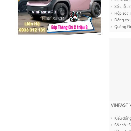
Số chỗ : 2
Hộp số : 
Động cơ :
Quảng Đư
VINFAST 
Kiểu dán
Số chỗ : 5