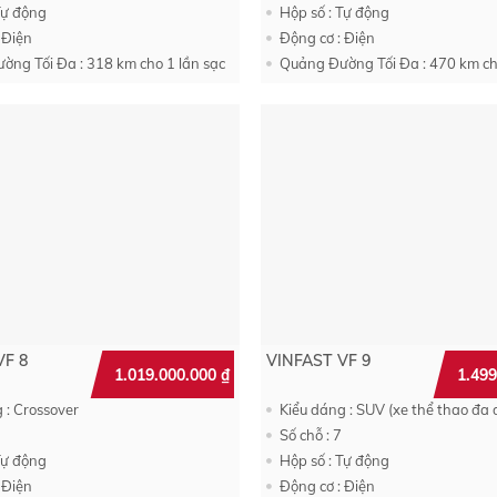
Tự động
Hộp số : Tự động
 Điện
Động cơ : Điện
ờng Tối Đa : 318 km cho 1 lần sạc
Quảng Đường Tối Đa : 470 km ch
VF 8
VINFAST VF 9
1.019.000.000
₫
1.49
 : Crossover
Kiểu dáng : SUV (xe thể thao đa
Số chỗ : 7
Tự động
Hộp số : Tự động
 Điện
Động cơ : Điện