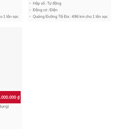
Hộp số : Tự động
Động cơ : Điện
o 1 lần sạc
Quảng Đường Tối Đa : 496 km cho 1 lần sạc
9.000.000
₫
 dụng)