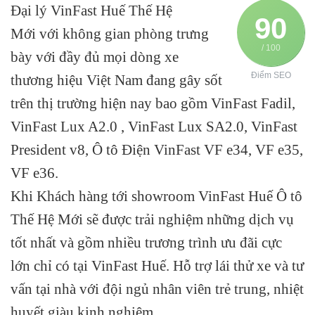
Đại lý VinFast Huế Thế Hệ
90
Mới
với không gian phòng trưng
/ 100
bày với đầy đủ mọi dòng xe
Điểm SEO
thương hiệu Việt Nam đang gây sốt
trên thị trường hiện nay bao gồm VinFast Fadil,
VinFast Lux A2.0 , VinFast Lux SA2.0, VinFast
President v8, Ô tô Điện VinFast VF e34, VF e35,
VF e36.
Khi Khách hàng tới showroom VinFast Huế Ô tô
Thế Hệ Mới sẽ được trải nghiệm những dịch vụ
tốt nhất và gồm nhiều trương trình ưu đãi cực
lớn chỉ có tại VinFast Huế. Hỗ trợ lái thử xe và tư
vấn tại nhà với đội ngủ nhân viên trẻ trung, nhiệt
huyết giàu kinh nghiệm .