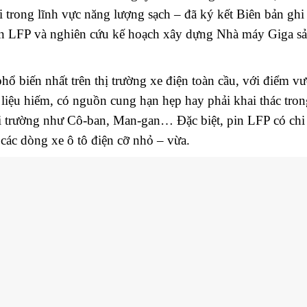
i trong lĩnh vực năng lượng sạch – đã ký kết Biên bản ghi
in LFP và nghiên cứu kế hoạch xây dựng Nhà máy Giga sản 
ổ biến nhất trên thị trường xe điện toàn cầu, với điểm vượ
liệu hiếm, có nguồn cung hạn hẹp hay phải khai thác tron
i trường như Cô-ban, Man-gan… Đặc biệt, pin LFP có chi 
các dòng xe ô tô điện cỡ nhỏ – vừa.