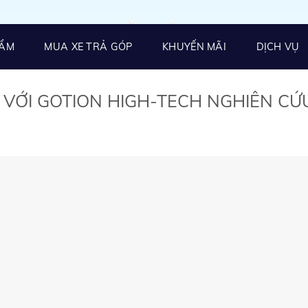
HẨM
MUA XE TRẢ GÓP
KHUYẾN MÃI
DỊCH VỤ
 VỚI GOTION HIGH-TECH NGHIÊN CỨ