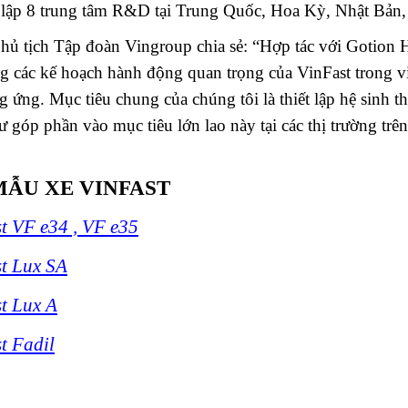
t lập 8 trung tâm R&D tại Trung Quốc, Hoa Kỳ, Nhật Bả
ủ tịch Tập đoàn Vingroup chia sẻ: “Hợp tác với Gotion H
ng các kế hoạch hành động quan trọng của VinFast trong vi
 ứng. Mục tiêu chung của chúng tôi là thiết lập hệ sinh t
 góp phần vào mục tiêu lớn lao này tại các thị trường trên
MẪU XE VINFAST
t VF e34 , VF e35
t Lux SA
t Lux A
t Fadil