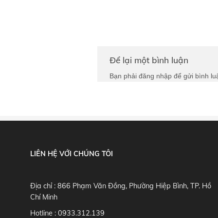
Để lại một bình luận
Bạn phải
đăng nhập
để gửi bình lu
LIÊN HỆ VỚI CHÚNG TÔI
Địa chỉ : 866 Phạm Văn Đồng, Phường Hiệp Bình, TP. Hồ
Chí Minh
Hotline :
0933.312.139