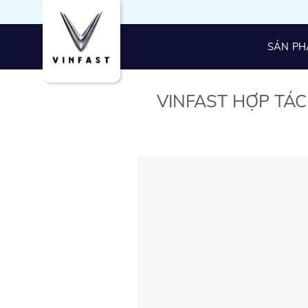
Skip
to
content
SẢN P
VINFAST HỢP TÁC