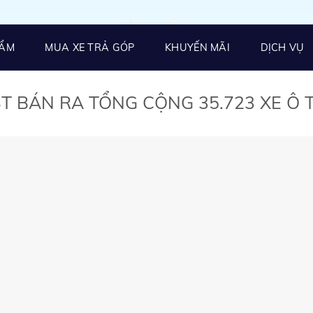
HẨM
MUA XE TRẢ GÓP
KHUYẾN MÃI
DỊCH VỤ
ST BÁN RA TỔNG CỘNG 35.723 XE Ô