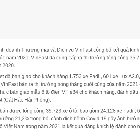
h doanh Thương mại và Dịch vụ VinFast công bố kết quả kinh 
húc năm 2021, VinFast đã cung cấp ra thị trường tổng cộng 35.72
m 2020.
ast đã bàn giao cho khách hàng 1.753 xe Fadil, 601 xe Lux A2.0
VinFast bán ra thị trường trong tháng cuối cùng của năm 2021 
 thức bàn giao mẫu ô tô điện VF e34 cho khách hàng, đánh dấu
t (Cát Hải, Hải Phòng).
bán được tổng cộng 35.723 xe ô tô, bao gồm 24.128 xe Fadil, 6
trưởng 21,2% trong bối cảnh dịch bệnh Covid-19 gây ảnh hưởn
tô Việt Nam trong năm 2021 là kết quả đáng khích lệ dành cho