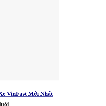
Xe VinFast Mới Nhất
dưới