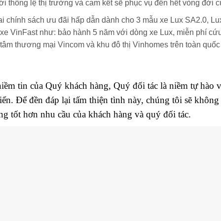
với thông lệ thị trường và cam kết sẽ phục vụ đến hết vòng đời c
hai chính sách ưu đãi hấp dẫn dành cho 3 mẫu xe Lux SA2.0, Lux
xe VinFast như: bảo hành 5 năm với dòng xe Lux, miễn phí cứu 
ng tâm thương mại Vincom và khu đô thị Vinhomes trên toàn quố
iềm tin của Quý khách hàng, Quý đối tác là niềm tự hào v
riển. Để đền đáp lại tấm thiện tình này, chúng tôi sẽ khôn
 tốt hơn nhu cầu của khách hàng và quý đối tác.