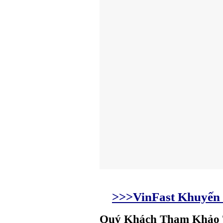
>
>
>
VinFast Khuyến 
Quý Khách Tham Khảo T