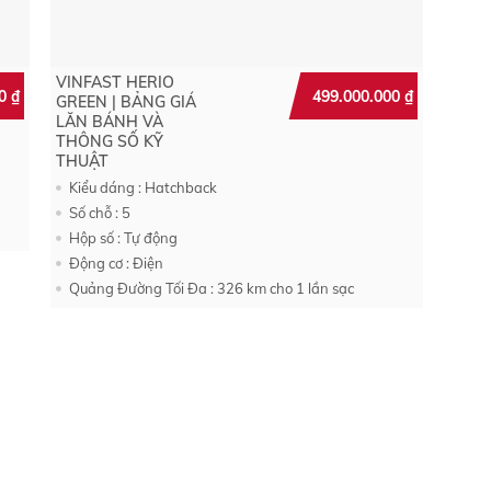
VINFAST HERIO
00
₫
499.000.000
₫
GREEN | BẢNG GIÁ
LĂN BÁNH VÀ
THÔNG SỐ KỸ
THUẬT
Kiểu dáng : Hatchback
Số chỗ : 5
Hộp số : Tự động
Động cơ : Điện
Quảng Đường Tối Đa : 326 km cho 1 lần sạc