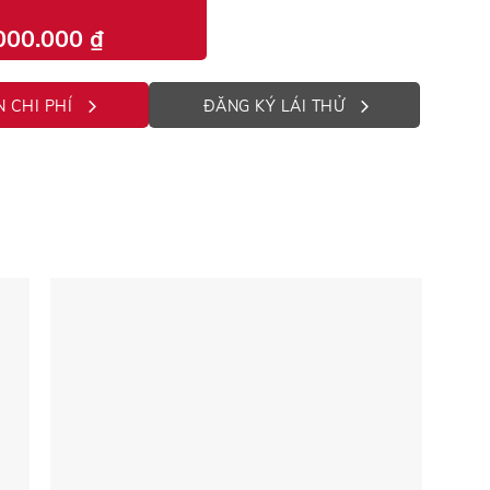
000.000
₫
 CHI PHÍ
ĐĂNG KÝ LÁI THỬ