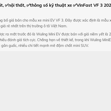
t, ✅nội thất, ✅thông số kỹ thuật xe ✅VinFast VF 3 20
công bố giá bán cho mẫu xe mini EV VF 3. Đây được xác định là mẫ
 giá rẻ nhất trên thị trường ô tô Việt Nam.
 ra mắt trước đó là Wuling Mini EV được bán với giá niêm yết là 23
nhiều đánh giá tích cực. Chẳng hạn về thiết kế, trong khi Wuling Mi
gân guốc, nhiều chi tiết mạnh mẽ đậm chất mini SUV.