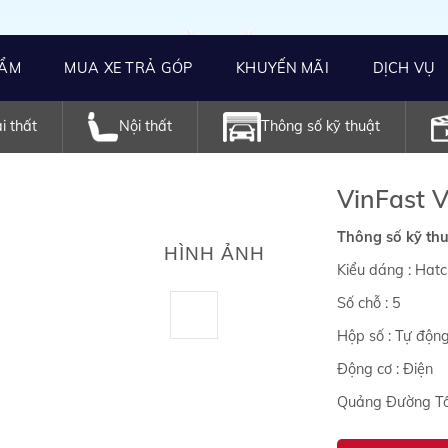
HẨM
MUA XE TRẢ GÓP
KHUYẾN MÃI
DỊCH VỤ
i thất
Nội thất
Thông số kỹ thuật
VinFast 
Thông số kỹ thu
HÌNH ẢNH
Kiểu dáng : Hat
Số chỗ : 5
Hộp số : Tự độn
Động cơ : Điện
Quảng Đường Tối