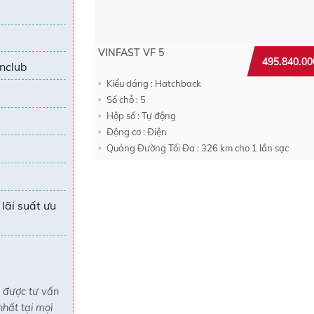
VINFAST VF 5
495.840.0
inclub
Kiểu dáng : Hatchback
Số chỗ : 5
Hộp số : Tự động
Động cơ : Điện
Quảng Đường Tối Đa : 326 km cho 1 lần sạc
lãi suất ưu
n được tư vấn
hất tại mọi