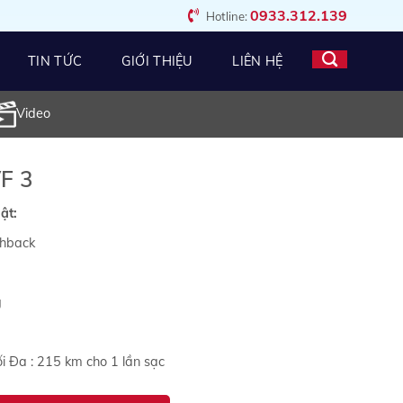
0933.312.139
Hotline:
TIN TỨC
GIỚI THIỆU
LIÊN HỆ
Video
VF 3
ật:
chback
g
 Đa : 215 km cho 1 lần sạc