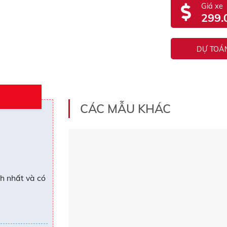
Giá xe
299.
DỰ TOÁN
CÁC MẪU KHÁC
h nhất và có