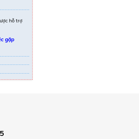
ược hỗ trợ
ệc gặp
25