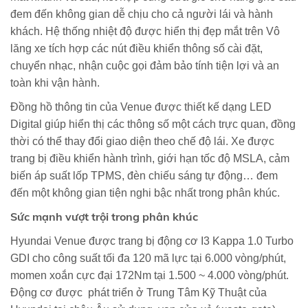
đem đến không gian dễ chịu cho cả người lái và hành
khách. Hệ thống nhiệt độ được hiển thị đẹp mắt trên Vô
lăng xe tích hợp các nút điều khiển thông số cài đặt,
chuyển nhạc, nhận cuộc gọi đảm bảo tính tiện lợi và an
toàn khi vận hành.
Đồng hồ thông tin của Venue được thiết kế dạng LED
Digital giúp hiển thị các thông số một cách trực quan, đồng
thời có thể thay đổi giao diện theo chế độ lái. Xe được
trang bị điều khiển hành trình, giới hạn tốc độ MSLA, cảm
biến áp suất lốp TPMS, đèn chiếu sáng tự động… đem
đến một không gian tiện nghi bậc nhất trong phân khúc.
Sức mạnh vượt trội trong phân khúc
Hyundai Venue được trang bị động cơ I3 Kappa 1.0 Turbo
GDI cho công suất tối đa 120 mã lực tại 6.000 vòng/phút,
momen xoắn cực đại 172Nm tại 1.500 ~ 4.000 vòng/phút.
Động cơ được phát triển ở Trung Tâm Kỹ Thuật của