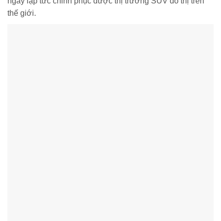
ngay lập tức chinh phục được thị trường SUV đô thị trên
thế giới.