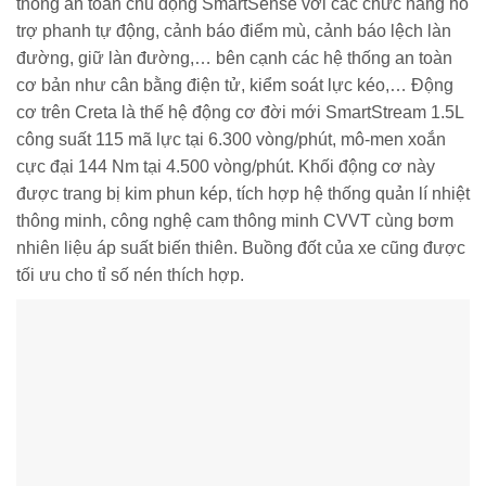
thống an toàn chủ động SmartSense với các chức năng hỗ
trợ phanh tự động, cảnh báo điểm mù, cảnh báo lệch làn
đường, giữ làn đường,… bên cạnh các hệ thống an toàn
cơ bản như cân bằng điện tử, kiểm soát lực kéo,… Động
cơ trên Creta là thế hệ động cơ đời mới SmartStream 1.5L
công suất 115 mã lực tại 6.300 vòng/phút, mô-men xoắn
cực đại 144 Nm tại 4.500 vòng/phút. Khối động cơ này
được trang bị kim phun kép, tích hợp hệ thống quản lí nhiệt
thông minh, công nghệ cam thông minh CVVT cùng bơm
nhiên liệu áp suất biến thiên. Buồng đốt của xe cũng được
tối ưu cho tỉ số nén thích hợp.