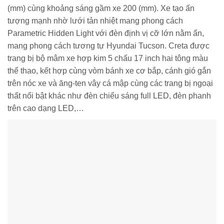
(mm) cùng khoảng sáng gầm xe 200 (mm). Xe tạo ấn
tượng mạnh nhờ lưới tản nhiệt mang phong cách
Parametric Hidden Light với đèn định vị cỡ lớn nằm ẩn,
mang phong cách tương tự Hyundai Tucson. Creta được
trang bị bộ mâm xe hợp kim 5 chấu 17 inch hai tông màu
thể thao, kết hợp cùng vòm bánh xe cơ bắp, cánh gió gắn
trên nóc xe và ăng-ten vây cá mập cùng các trang bị ngoại
thất nổi bật khác như đèn chiếu sáng full LED, đèn phanh
trên cao dạng LED,…