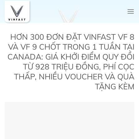
Skip
to
content
HƠN 300 ĐƠN ĐẶT VINFAST VF 8
VÀ VF 9 CHỐT TRONG 1 TUẦN TẠI
CANADA: GIÁ KHỞI ĐIỂM QUY ĐỔI
TỪ 928 TRIỆU ĐỒNG, PHÍ CỌC
THẤP, NHIỀU VOUCHER VÀ QUÀ
TẶNG KÈM